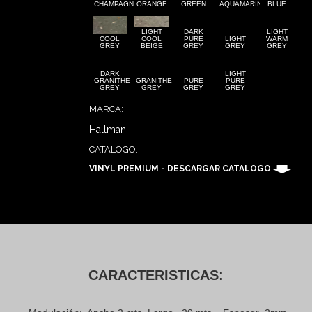
CHAMPAGNE
ORANGE
GREEN
AQUAMARINE
BLUE
LIGHT
DARK
LIGHT
COOL
COOL
PURE
LIGHT
WARM
GREY
BEIGE
GREY
GREY
GREY
DARK
LIGHT
GRANITHE
GRANITHE
PURE
PURE
GREY
GREY
GREY
GREY
MARCA:
Hallman
CATALOGO:
VINYL PREMIUM - DESCARGAR CATALOGO
CARACTERISTICAS: