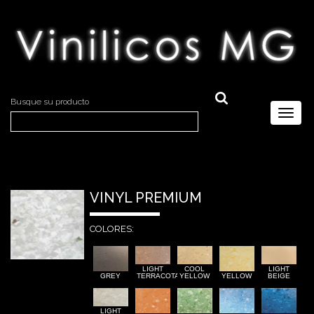
Busque su producto
Toggl
naviga
VINYL PREMIUM
COLORES:
LIGHT
COOL
LIGHT
GREY
TERRACOTA
YELLOW
YELLOW
BEIGE
LIGHT